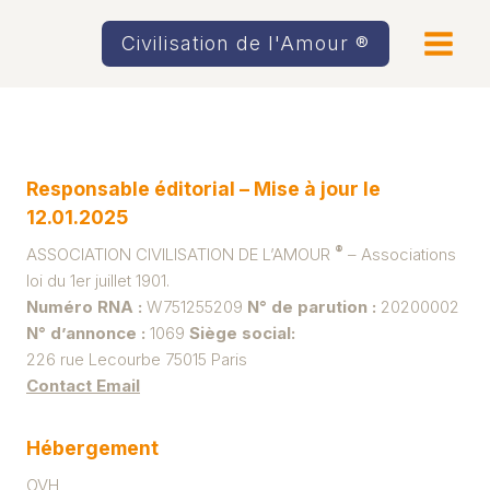
Aller
au
Civilisation de l'Amour ®
contenu
Responsable éditorial
– Mise à jour le
12.01.2025
®
ASSOCIATION CIVILISATION DE L’AMOUR
– Associations
loi du 1er juillet 1901.
Numéro RNA :
W751255209
N° de parution :
20200002
N° d’annonce :
1069
Siège social:
226 rue Lecourbe 75015 Paris
Contact Email
Hébergement
OVH